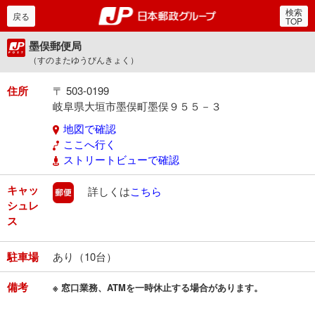
検索
郵便局・日本郵政グルー
戻る
TOP
墨俣郵便局
（すのまたゆうびんきょく）
住所
〒 503-0199
岐阜県大垣市墨俣町墨俣９５５－３
地図で確認
ここへ行く
ストリートビューで確認
キャッ
郵便
詳しくは
こちら
シュレ
ス
駐車場
あり（10台）
備考
※ 窓口業務、ATMを一時休止する場合があります。