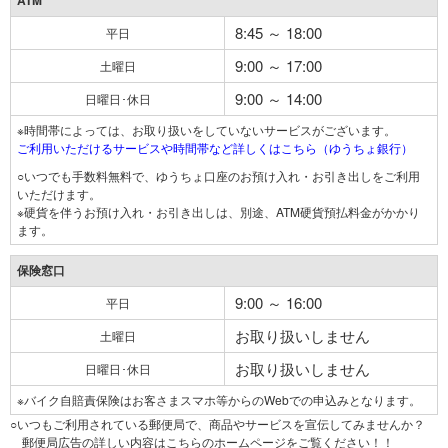
ATM
8:45 ～ 18:00
平日
9:00 ～ 17:00
土曜日
9:00 ～ 14:00
日曜日･休日
※時間帯によっては、お取り扱いをしていないサービスがございます。
ご利用いただけるサービスや時間帯など詳しくはこちら（ゆうちょ銀行）
○いつでも手数料無料で、ゆうちょ口座のお預け入れ・お引き出しをご利用
いただけます。
※硬貨を伴うお預け入れ・お引き出しは、別途、ATM硬貨預払料金がかかり
ます。
保険窓口
9:00 ～ 16:00
平日
お取り扱いしません
土曜日
お取り扱いしません
日曜日･休日
※バイク自賠責保険はお客さまスマホ等からのWebでの申込みとなります。
○いつもご利用されている郵便局で、商品やサービスを宣伝してみませんか？
郵便局広告の詳しい内容はこちらのホームページをご覧ください！！