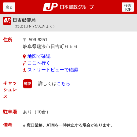
検索
郵便局・日本郵政グルー
戻る
TOP
日吉郵便局
（ひよしゆうびんきょく）
住所
〒 509-6251
岐阜県瑞浪市日吉町６５６
地図で確認
ここへ行く
ストリートビューで確認
キャッ
郵便
詳しくは
こちら
シュレ
ス
駐車場
あり（10台）
備考
※ 窓口業務、ATMを一時休止する場合があります。