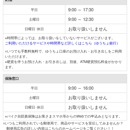
ATM
9:00 ～ 17:30
平日
9:00 ～ 12:30
土曜日
お取り扱いしません
日曜日･休日
※時間帯によっては、お取り扱いをしていないサービスがございます。
ご利用いただけるサービスや時間帯など詳しくはこちら（ゆうちょ銀行）
○いつでも手数料無料で、ゆうちょ口座のお預け入れ・お引き出しをご利用
いただけます。
※硬貨を伴うお預け入れ・お引き出しは、別途、ATM硬貨預払料金がかかり
ます。
保険窓口
9:00 ～ 16:00
平日
お取り扱いしません
土曜日
お取り扱いしません
日曜日･休日
※バイク自賠責保険はお客さまスマホ等からのWebでの申込みとなります。
○いつもご利用されている郵便局で、商品やサービスを宣伝してみませんか？
郵便局広告の詳しい内容はこちらのホームページをご覧ください！！