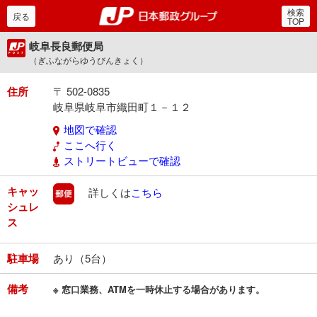
検索
郵便局・日本郵政グルー
戻る
TOP
岐阜長良郵便局
（ぎふながらゆうびんきょく）
住所
〒 502-0835
岐阜県岐阜市織田町１－１２
地図で確認
ここへ行く
ストリートビューで確認
キャッ
郵便
詳しくは
こちら
シュレ
ス
駐車場
あり（5台）
備考
※ 窓口業務、ATMを一時休止する場合があります。