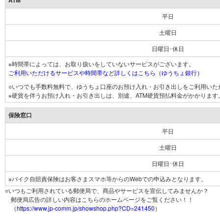
ATM
平日
土曜日
日曜日･休日
※時間帯によっては、お取り扱いをしていないサービスがございます。
ご利用いただけるサービスや時間帯など詳しくはこちら（ゆうちょ銀行）
○いつでも手数料無料で、ゆうちょ口座のお預け入れ・お引き出しをご利用いた
※硬貨を伴うお預け入れ・お引き出しは、別途、ATM硬貨預払料金がかかります
保険窓口
平日
土曜日
日曜日･休日
※バイク自賠責保険はお客さまスマホ等からのWebでの申込みとなります。
○いつもご利用されている郵便局で、商品やサービスを宣伝してみませんか？
郵便局広告の詳しい内容はこちらのホームページをご覧ください！！
（
https://www.jp-comm.jp/showshop.php?CD=241450
）