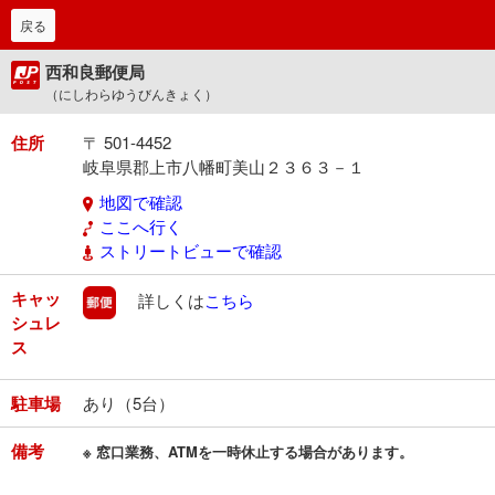
戻る
西和良郵便局
（にしわらゆうびんきょく）
住所
〒 501-4452
岐阜県郡上市八幡町美山２３６３－１
地図で確認
ここへ行く
ストリートビューで確認
キャッ
郵便
詳しくは
こちら
シュレ
ス
駐車場
あり（5台）
備考
※ 窓口業務、ATMを一時休止する場合があります。