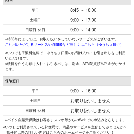
ATM
8:45 ～ 18:00
平日
9:00 ～ 17:00
土曜日
9:00 ～ 14:00
日曜日･休日
※時間帯によっては、お取り扱いをしていないサービスがございます。
ご利用いただけるサービスや時間帯など詳しくはこちら（ゆうちょ銀行）
○いつでも手数料無料で、ゆうちょ口座のお預け入れ・お引き出しをご利用
いただけます。
※硬貨を伴うお預け入れ・お引き出しは、別途、ATM硬貨預払料金がかかり
ます。
保険窓口
9:00 ～ 16:00
平日
お取り扱いしません
土曜日
お取り扱いしません
日曜日･休日
※バイク自賠責保険はお客さまスマホ等からのWebでの申込みとなります。
○いつもご利用されている郵便局で、商品やサービスを宣伝してみませんか？
郵便局広告の詳しい内容はこちらのホームページをご覧ください！！