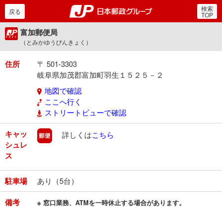
検索
郵便局・日本郵政グルー
戻る
TOP
富加郵便局
（とみかゆうびんきょく）
住所
〒 501-3303
岐阜県加茂郡富加町羽生１５２５－２
地図で確認
ここへ行く
ストリートビューで確認
キャッ
郵便
詳しくは
こちら
シュレ
ス
駐車場
あり（5台）
備考
※ 窓口業務、ATMを一時休止する場合があります。