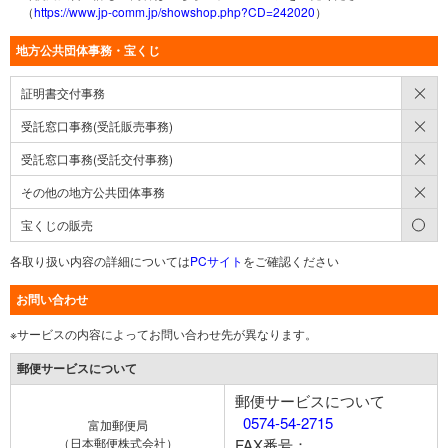
（
https://www.jp-comm.jp/showshop.php?CD=242020
）
地方公共団体事務・宝くじ
×
証明書交付事務
×
受託窓口事務(受託販売事務)
×
受託窓口事務(受託交付事務)
×
その他の地方公共団体事務
○
宝くじの販売
各取り扱い内容の詳細については
PCサイト
をご確認ください
お問い合わせ
※サービスの内容によってお問い合わせ先が異なります。
郵便サービスについて
郵便サービスについて
0574-54-2715
富加郵便局
（日本郵便株式会社）
FAX番号：