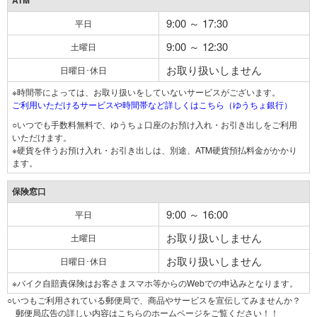
ATM
9:00 ～ 17:30
平日
9:00 ～ 12:30
土曜日
お取り扱いしません
日曜日･休日
※時間帯によっては、お取り扱いをしていないサービスがございます。
ご利用いただけるサービスや時間帯など詳しくはこちら（ゆうちょ銀行）
○いつでも手数料無料で、ゆうちょ口座のお預け入れ・お引き出しをご利用
いただけます。
※硬貨を伴うお預け入れ・お引き出しは、別途、ATM硬貨預払料金がかかり
ます。
保険窓口
9:00 ～ 16:00
平日
お取り扱いしません
土曜日
お取り扱いしません
日曜日･休日
※バイク自賠責保険はお客さまスマホ等からのWebでの申込みとなります。
○いつもご利用されている郵便局で、商品やサービスを宣伝してみませんか？
郵便局広告の詳しい内容はこちらのホームページをご覧ください！！