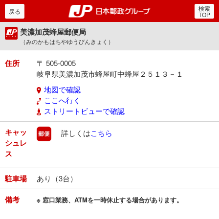
検索
郵便局・日本郵政グルー
戻る
TOP
美濃加茂蜂屋郵便局
（みのかもはちやゆうびんきょく）
住所
〒 505-0005
岐阜県美濃加茂市蜂屋町中蜂屋２５１３－１
地図で確認
ここへ行く
ストリートビューで確認
キャッ
郵便
詳しくは
こちら
シュレ
ス
駐車場
あり（3台）
備考
※ 窓口業務、ATMを一時休止する場合があります。