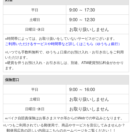
ATM
9:00 ～ 17:30
平日
9:00 ～ 12:30
土曜日
お取り扱いしません
日曜日･休日
※時間帯によっては、お取り扱いをしていないサービスがございます。
ご利用いただけるサービスや時間帯など詳しくはこちら（ゆうちょ銀行）
○いつでも手数料無料で、ゆうちょ口座のお預け入れ・お引き出しをご利用
いただけます。
※硬貨を伴うお預け入れ・お引き出しは、別途、ATM硬貨預払料金がかかり
ます。
保険窓口
9:00 ～ 16:00
平日
お取り扱いしません
土曜日
お取り扱いしません
日曜日･休日
※バイク自賠責保険はお客さまスマホ等からのWebでの申込みとなります。
○いつもご利用されている郵便局で、商品やサービスを宣伝してみませんか？
郵便局広告の詳しい内容はこちらのホームページをご覧ください！！