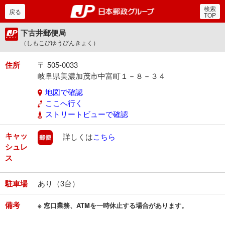
検索
郵便局・日本郵政グルー
戻る
TOP
下古井郵便局
（しもこびゆうびんきょく）
住所
〒 505-0033
岐阜県美濃加茂市中富町１－８－３４
地図で確認
ここへ行く
ストリートビューで確認
キャッ
郵便
詳しくは
こちら
シュレ
ス
駐車場
あり（3台）
備考
※ 窓口業務、ATMを一時休止する場合があります。