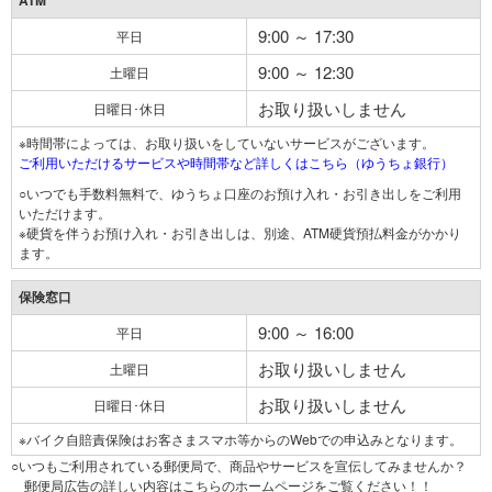
ATM
9:00 ～ 17:30
平日
9:00 ～ 12:30
土曜日
お取り扱いしません
日曜日･休日
※時間帯によっては、お取り扱いをしていないサービスがございます。
ご利用いただけるサービスや時間帯など詳しくはこちら（ゆうちょ銀行）
○いつでも手数料無料で、ゆうちょ口座のお預け入れ・お引き出しをご利用
いただけます。
※硬貨を伴うお預け入れ・お引き出しは、別途、ATM硬貨預払料金がかかり
ます。
保険窓口
9:00 ～ 16:00
平日
お取り扱いしません
土曜日
お取り扱いしません
日曜日･休日
※バイク自賠責保険はお客さまスマホ等からのWebでの申込みとなります。
○いつもご利用されている郵便局で、商品やサービスを宣伝してみませんか？
郵便局広告の詳しい内容はこちらのホームページをご覧ください！！