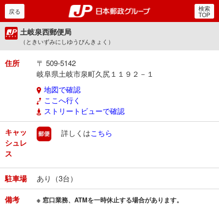
検索
郵便局・日本郵政グルー
戻る
TOP
土岐泉西郵便局
（ときいずみにしゆうびんきょく）
住所
〒 509-5142
岐阜県土岐市泉町久尻１１９２－１
地図で確認
ここへ行く
ストリートビューで確認
キャッ
郵便
詳しくは
こちら
シュレ
ス
駐車場
あり（3台）
備考
※ 窓口業務、ATMを一時休止する場合があります。