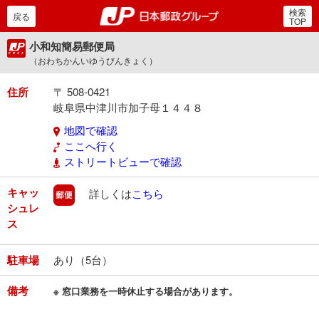
検索
郵便局・日本郵政グルー
戻る
TOP
小和知簡易郵便局
（おわちかんいゆうびんきょく）
住所
〒 508-0421
岐阜県中津川市加子母１４４８
地図で確認
ここへ行く
ストリートビューで確認
キャッ
郵便
詳しくは
こちら
シュレ
ス
駐車場
あり（5台）
備考
※ 窓口業務を一時休止する場合があります。