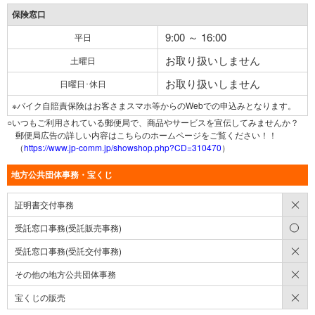
保険窓口
9:00 ～ 16:00
平日
お取り扱いしません
土曜日
お取り扱いしません
日曜日･休日
※バイク自賠責保険はお客さまスマホ等からのWebでの申込みとなります。
○いつもご利用されている郵便局で、商品やサービスを宣伝してみませんか？
郵便局広告の詳しい内容はこちらのホームページをご覧ください！！
（
https://www.jp-comm.jp/showshop.php?CD=310470
）
地方公共団体事務・宝くじ
×
証明書交付事務
○
受託窓口事務(受託販売事務)
×
受託窓口事務(受託交付事務)
×
その他の地方公共団体事務
×
宝くじの販売