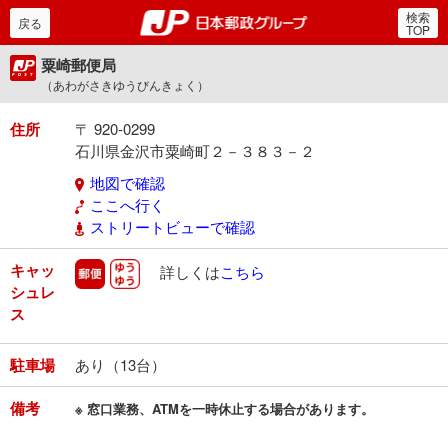
検索
郵便局・日本郵政グルー
戻る
TOP
粟崎郵便局
（あわがさきゆうびんきょく）
住所
〒 920-0299
石川県金沢市粟崎町２－３８３－２
地図で確認
ここへ行く
ストリートビューで確認
キャッ
郵便
ゆうゆう
詳しくは
こちら
シュレ
ス
駐車場
あり（13台）
備考
※ 窓口業務、ATMを一時休止する場合があります。