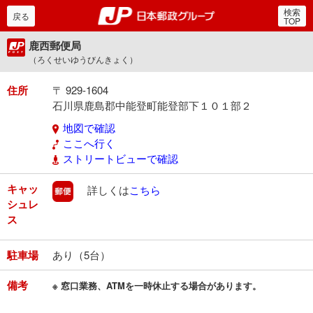
検索
郵便局・日本郵政グルー
戻る
TOP
鹿西郵便局
（ろくせいゆうびんきょく）
住所
〒 929-1604
石川県鹿島郡中能登町能登部下１０１部２
地図で確認
ここへ行く
ストリートビューで確認
キャッ
郵便
詳しくは
こちら
シュレ
ス
駐車場
あり（5台）
備考
※ 窓口業務、ATMを一時休止する場合があります。