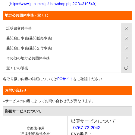
（
https://www.jp-comm.jp/showshop.php?CD=310540
）
地方公共団体事務・宝くじ
×
証明書交付事務
×
受託窓口事務(受託販売事務)
×
受託窓口事務(受託交付事務)
×
その他の地方公共団体事務
○
宝くじの販売
各取り扱い内容の詳細については
PCサイト
をご確認ください
お問い合わせ
※サービスの内容によってお問い合わせ先が異なります。
郵便サービスについて
郵便サービスについて
0767-72-2042
鹿西郵便局
（日本郵便株式会社）
FAX番号：