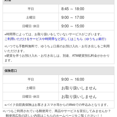
ATM
8:45 ～ 18:00
平日
9:00 ～ 17:00
土曜日
9:00 ～ 15:00
日曜日･休日
※時間帯によっては、お取り扱いをしていないサービスがございます。
ご利用いただけるサービスや時間帯など詳しくはこちら（ゆうちょ銀行）
○いつでも手数料無料で、ゆうちょ口座のお預け入れ・お引き出しをご利用
いただけます。
※硬貨を伴うお預け入れ・お引き出しは、別途、ATM硬貨預払料金がかかり
ます。
保険窓口
9:00 ～ 16:00
平日
お取り扱いしません
土曜日
お取り扱いしません
日曜日･休日
※バイク自賠責保険はお客さまスマホ等からのWebでの申込みとなります。
○いつもご利用されている郵便局で、商品やサービスを宣伝してみませんか？
郵便局広告の詳しい内容はこちらのホームページをご覧ください！！