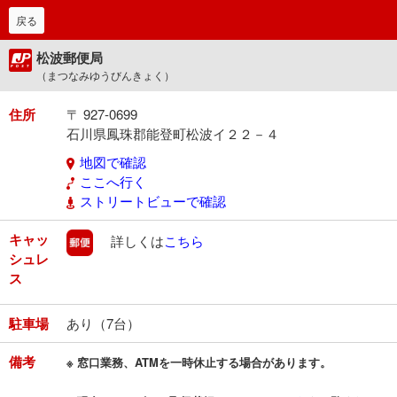
戻る
松波郵便局
（まつなみゆうびんきょく）
住所
〒 927-0699
石川県鳳珠郡能登町松波イ２２－４
地図で確認
ここへ行く
ストリートビューで確認
キャッ
郵便
詳しくは
こちら
シュレ
ス
駐車場
あり（7台）
備考
※ 窓口業務、ATMを一時休止する場合があります。