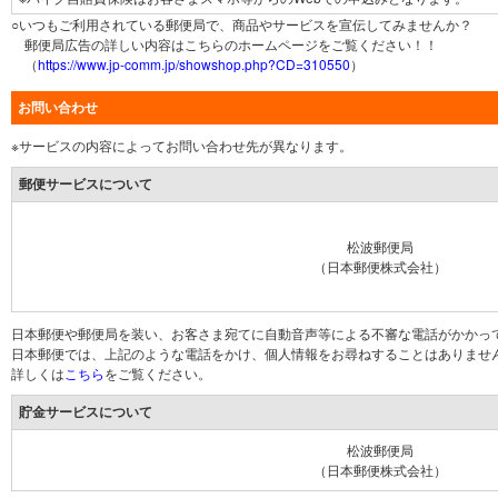
○いつもご利用されている郵便局で、商品やサービスを宣伝してみませんか？
郵便局広告の詳しい内容はこちらのホームページをご覧ください！！
（
https://www.jp-comm.jp/showshop.php?CD=310550
）
お問い合わせ
※サービスの内容によってお問い合わせ先が異なります。
郵便サービスについて
松波郵便局
（日本郵便株式会社）
日本郵便や郵便局を装い、お客さま宛てに自動音声等による不審な電話がかかっ
日本郵便では、上記のような電話をかけ、個人情報をお尋ねすることはありませ
詳しくは
こちら
をご覧ください。
貯金サービスについて
松波郵便局
（日本郵便株式会社）