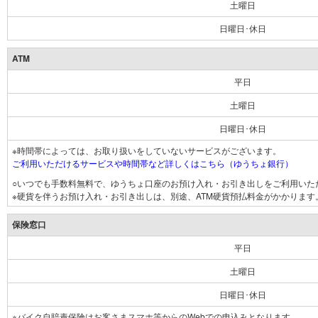
土曜日
日曜日･休日
ATM
平日
土曜日
日曜日･休日
※時間帯によっては、お取り扱いをしていないサービスがございます。
ご利用いただけるサービスや時間帯など詳しくはこちら（ゆうちょ銀行）
○いつでも手数料無料で、ゆうちょ口座のお預け入れ・お引き出しをご利用いた
※硬貨を伴うお預け入れ・お引き出しは、別途、ATM硬貨預払料金がかかります
保険窓口
平日
土曜日
日曜日･休日
※バイク自賠責保険はお客さまスマホ等からのWebでの申込みとなります。