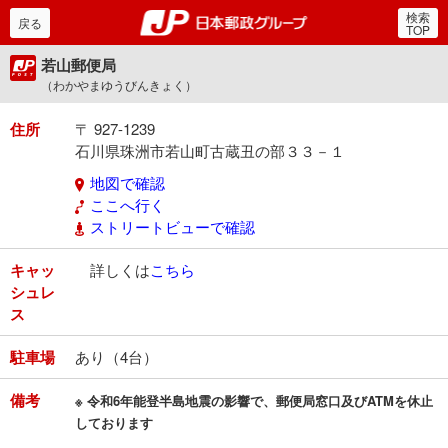
検索
郵便局・日本郵政グルー
戻る
TOP
若山郵便局
（わかやまゆうびんきょく）
住所
〒 927-1239
石川県珠洲市若山町古蔵丑の部３３－１
地図で確認
ここへ行く
ストリートビューで確認
キャッ
詳しくは
こちら
シュレ
ス
駐車場
あり（4台）
備考
※ 令和6年能登半島地震の影響で、郵便局窓口及びATMを休止
しております