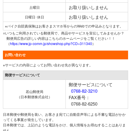
お取り扱いしません
土曜日
お取り扱いしません
日曜日･休日
※バイク自賠責保険はお客さまスマホ等からのWebでの申込みとなります。
○いつもご利用されている郵便局で、商品やサービスを宣伝してみませんか？
郵便局広告の詳しい内容はこちらのホームページをご覧ください！！
（
https://www.jp-comm.jp/showshop.php?CD=311340
）
お問い合わせ
※サービスの内容によってお問い合わせ先が異なります。
郵便サービスについて
郵便サービスについて
0768-82-3210
若山郵便局
（日本郵便株式会社）
FAX番号：
0768-82-6250
日本郵便や郵便局を装い、お客さま宛てに自動音声等による不審な電話がかか
ってくる事案が発生しています。
日本郵便では、上記のような電話をかけ、個人情報をお尋ねすることはありま
せん。