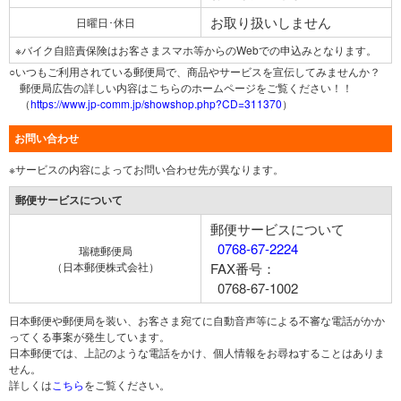
お取り扱いしません
日曜日･休日
※バイク自賠責保険はお客さまスマホ等からのWebでの申込みとなります。
○いつもご利用されている郵便局で、商品やサービスを宣伝してみませんか？
郵便局広告の詳しい内容はこちらのホームページをご覧ください！！
（
https://www.jp-comm.jp/showshop.php?CD=311370
）
お問い合わせ
※サービスの内容によってお問い合わせ先が異なります。
郵便サービスについて
郵便サービスについて
0768-67-2224
瑞穂郵便局
（日本郵便株式会社）
FAX番号：
0768-67-1002
日本郵便や郵便局を装い、お客さま宛てに自動音声等による不審な電話がかか
ってくる事案が発生しています。
日本郵便では、上記のような電話をかけ、個人情報をお尋ねすることはありま
せん。
詳しくは
こちら
をご覧ください。