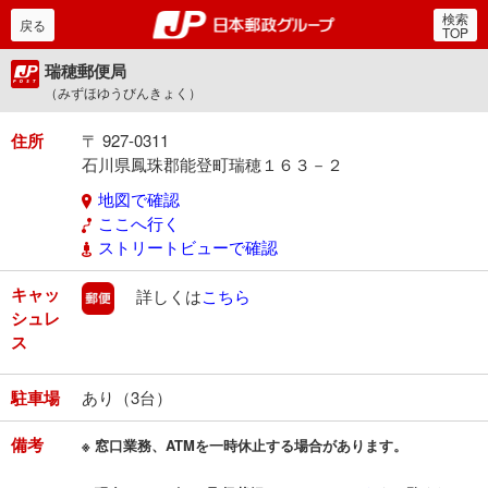
検索
郵便局・日本郵政グルー
戻る
TOP
瑞穂郵便局
（みずほゆうびんきょく）
住所
〒 927-0311
石川県鳳珠郡能登町瑞穂１６３－２
地図で確認
ここへ行く
ストリートビューで確認
キャッ
郵便
詳しくは
こちら
シュレ
ス
駐車場
あり（3台）
備考
※ 窓口業務、ATMを一時休止する場合があります。