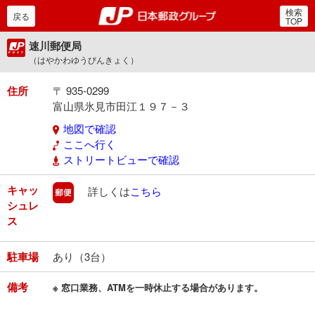
検索
郵便局・日本郵政グルー
戻る
TOP
速川郵便局
（はやかわゆうびんきょく）
住所
〒 935-0299
富山県氷見市田江１９７－３
地図で確認
ここへ行く
ストリートビューで確認
キャッ
郵便
詳しくは
こちら
シュレ
ス
駐車場
あり（3台）
備考
※ 窓口業務、ATMを一時休止する場合があります。