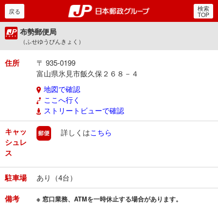
検索
郵便局・日本郵政グルー
戻る
TOP
布勢郵便局
（ふせゆうびんきょく）
住所
〒 935-0199
富山県氷見市飯久保２６８－４
地図で確認
ここへ行く
ストリートビューで確認
キャッ
郵便
詳しくは
こちら
シュレ
ス
駐車場
あり（4台）
備考
※ 窓口業務、ATMを一時休止する場合があります。