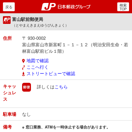
検索
郵便局・日本郵政グルー
戻る
TOP
富山駅前郵便局
（とやまえきまえゆうびんきょく）
住所
〒 930-0002
富山県富山市新富町１－１－１２（明治安田生命・若
林富山駅前ビル１階）
地図で確認
ここへ行く
ストリートビューで確認
キャッ
郵便
詳しくは
こちら
シュレ
ス
駐車場
なし
備考
※ 窓口業務、ATMを一時休止する場合があります。