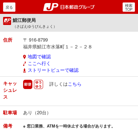
検索
郵便局・日本郵政グルー
戻る
TOP
鯖江郵便局
（さばえゆうびんきょく）
住所
〒 916-8799
福井県鯖江市水落町１－２－２８
地図で確認
ここへ行く
ストリートビューで確認
キャッ
郵便
ゆうゆう
詳しくは
こちら
シュレ
ス
駐車場
あり（20台）
備考
※ 窓口業務、ATMを一時休止する場合があります。