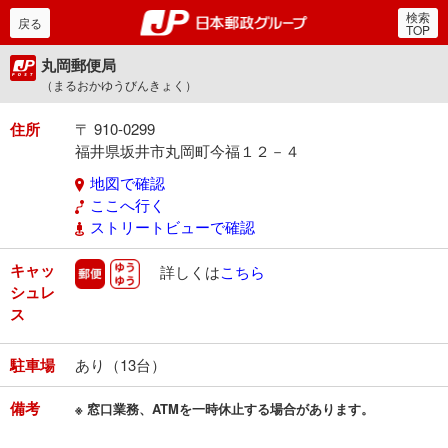
検索
郵便局・日本郵政グルー
戻る
TOP
丸岡郵便局
（まるおかゆうびんきょく）
住所
〒 910-0299
福井県坂井市丸岡町今福１２－４
地図で確認
ここへ行く
ストリートビューで確認
キャッ
郵便
ゆうゆう
詳しくは
こちら
シュレ
ス
駐車場
あり（13台）
備考
※ 窓口業務、ATMを一時休止する場合があります。