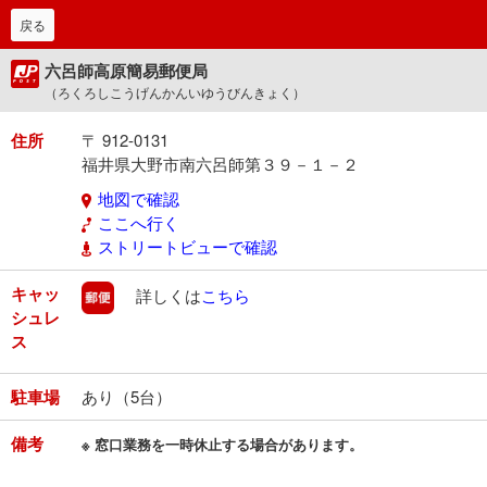
戻る
六呂師高原簡易郵便局
（ろくろしこうげんかんいゆうびんきょく）
住所
〒 912-0131
福井県大野市南六呂師第３９－１－２
地図で確認
ここへ行く
ストリートビューで確認
キャッ
郵便
詳しくは
こちら
シュレ
ス
駐車場
あり（5台）
備考
※ 窓口業務を一時休止する場合があります。