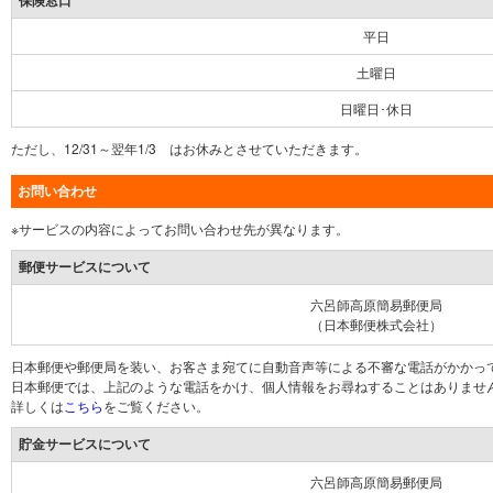
保険窓口
平日
土曜日
日曜日･休日
ただし、12/31～翌年1/3 はお休みとさせていただきます。
お問い合わせ
※サービスの内容によってお問い合わせ先が異なります。
郵便サービスについて
六呂師高原簡易郵便局
（日本郵便株式会社）
日本郵便や郵便局を装い、お客さま宛てに自動音声等による不審な電話がかかっ
日本郵便では、上記のような電話をかけ、個人情報をお尋ねすることはありませ
詳しくは
こちら
をご覧ください。
貯金サービスについて
六呂師高原簡易郵便局