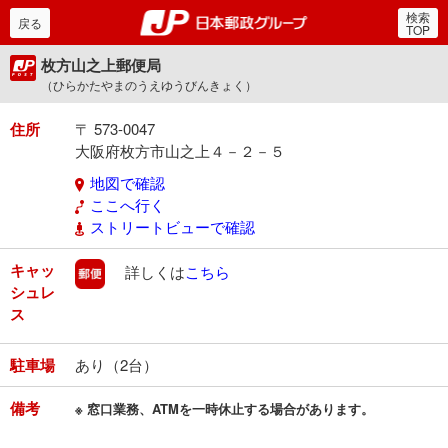
検索
郵便局・日本郵政グルー
戻る
TOP
枚方山之上郵便局
（ひらかたやまのうえゆうびんきょく）
住所
〒 573-0047
大阪府枚方市山之上４－２－５
地図で確認
ここへ行く
ストリートビューで確認
キャッ
郵便
詳しくは
こちら
シュレ
ス
駐車場
あり（2台）
備考
※ 窓口業務、ATMを一時休止する場合があります。