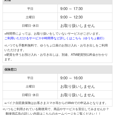
ATM
9:00 ～ 17:30
平日
9:00 ～ 12:30
土曜日
お取り扱いしません
日曜日･休日
※時間帯によっては、お取り扱いをしていないサービスがございます。
ご利用いただけるサービスや時間帯など詳しくはこちら（ゆうちょ銀行）
○いつでも手数料無料で、ゆうちょ口座のお預け入れ・お引き出しをご利用
いただけます。
※硬貨を伴うお預け入れ・お引き出しは、別途、ATM硬貨預払料金がかかり
ます。
保険窓口
9:00 ～ 16:00
平日
お取り扱いしません
土曜日
お取り扱いしません
日曜日･休日
※バイク自賠責保険はお客さまスマホ等からのWebでの申込みとなります。
○いつもご利用されている郵便局で、商品やサービスを宣伝してみませんか？
郵便局広告の詳しい内容はこちらのホームページをご覧ください！！