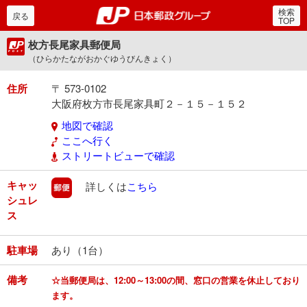
検索
郵便局・日本郵政グルー
戻る
TOP
枚方長尾家具郵便局
（ひらかたながおかぐゆうびんきょく）
住所
〒 573-0102
大阪府枚方市長尾家具町２－１５－１５２
地図で確認
ここへ行く
ストリートビューで確認
キャッ
郵便
詳しくは
こちら
シュレ
ス
駐車場
あり（1台）
備考
☆当郵便局は、12:00～13:00の間、窓口の営業を休止しており
ます。