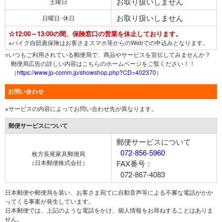
お取り扱いしません
土曜日
お取り扱いしません
日曜日･休日
☆12:00～13:00の間、保険窓口の営業を休止しております。
※バイク自賠責保険はお客さまスマホ等からのWebでの申込みとなります。
○いつもご利用されている郵便局で、商品やサービスを宣伝してみませんか？
郵便局広告の詳しい内容はこちらのホームページをご覧ください！！
（
https://www.jp-comm.jp/showshop.php?CD=402370
）
お問い合わせ
※サービスの内容によってお問い合わせ先が異なります。
郵便サービスについて
郵便サービスについて
072-856-5960
枚方長尾家具郵便局
（日本郵便株式会社）
FAX番号：
072-867-4083
日本郵便や郵便局を装い、お客さま宛てに自動音声等による不審な電話がかか
ってくる事案が発生しています。
日本郵便では、上記のような電話をかけ、個人情報をお尋ねすることはありま
せん。