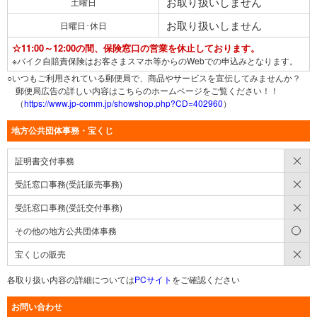
お取り扱いしません
土曜日
お取り扱いしません
日曜日･休日
☆11:00～12:00の間、保険窓口の営業を休止しております。
※バイク自賠責保険はお客さまスマホ等からのWebでの申込みとなります。
○いつもご利用されている郵便局で、商品やサービスを宣伝してみませんか？
郵便局広告の詳しい内容はこちらのホームページをご覧ください！！
（
https://www.jp-comm.jp/showshop.php?CD=402960
）
地方公共団体事務・宝くじ
×
証明書交付事務
×
受託窓口事務(受託販売事務)
×
受託窓口事務(受託交付事務)
○
その他の地方公共団体事務
×
宝くじの販売
各取り扱い内容の詳細については
PCサイト
をご確認ください
お問い合わせ