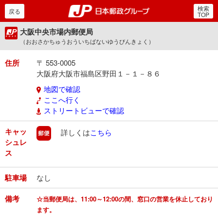
検索
郵便局・日本郵政グルー
戻る
TOP
大阪中央市場内郵便局
（おおさかちゅうおういちばないゆうびんきょく）
住所
〒 553-0005
大阪府大阪市福島区野田１－１－８６
地図で確認
ここへ行く
ストリートビューで確認
キャッ
郵便
詳しくは
こちら
シュレ
ス
駐車場
なし
備考
☆当郵便局は、11:00～12:00の間、窓口の営業を休止しており
ます。