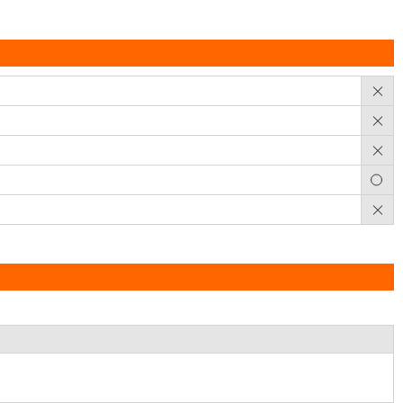
×
×
×
○
×