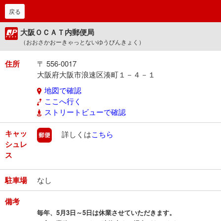
戻る
大阪ＯＣＡＴ内郵便局
（おおさかおーきゃっとないゆうびんきょく）
住所
〒 556-0017
大阪府大阪市浪速区湊町１－４－１
地図で確認
ここへ行く
ストリートビューで確認
キャッ
郵便
詳しくは
こちら
シュレ
ス
駐車場
なし
備考
毎年、5月3日～5日は休業させていただきます。