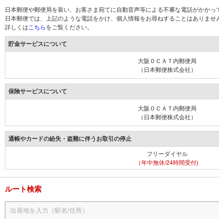
日本郵便や郵便局を装い、お客さま宛てに自動音声等による不審な電話がかかっ
日本郵便では、上記のような電話をかけ、個人情報をお尋ねすることはありませ
詳しくは
こちら
をご覧ください。
貯金サービスについて
大阪ＯＣＡＴ内郵便局
（日本郵便株式会社）
保険サービスについて
大阪ＯＣＡＴ内郵便局
（日本郵便株式会社）
通帳やカードの紛失・盗難に伴うお取引の停止
フリーダイヤル
（年中無休/24時間受付)
ルート検索