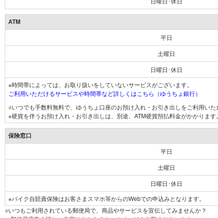
日曜日･休日
ATM
平日
土曜日
日曜日･休日
※時間帯によっては、お取り扱いをしていないサービスがございます。
ご利用いただけるサービスや時間帯など詳しくはこちら（ゆうちょ銀行）
○いつでも手数料無料で、ゆうちょ口座のお預け入れ・お引き出しをご利用いた
※硬貨を伴うお預け入れ・お引き出しは、別途、ATM硬貨預払料金がかかります
保険窓口
平日
土曜日
日曜日･休日
※バイク自賠責保険はお客さまスマホ等からのWebでの申込みとなります。
○いつもご利用されている郵便局で、商品やサービスを宣伝してみませんか？