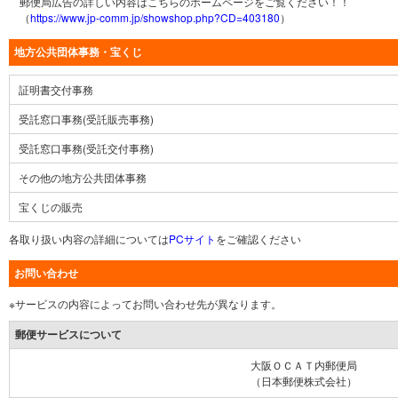
郵便局広告の詳しい内容はこちらのホームページをご覧ください！！
（
https://www.jp-comm.jp/showshop.php?CD=403180
）
地方公共団体事務・宝くじ
証明書交付事務
受託窓口事務(受託販売事務)
受託窓口事務(受託交付事務)
その他の地方公共団体事務
宝くじの販売
各取り扱い内容の詳細については
PCサイト
をご確認ください
お問い合わせ
※サービスの内容によってお問い合わせ先が異なります。
郵便サービスについて
大阪ＯＣＡＴ内郵便局
（日本郵便株式会社）