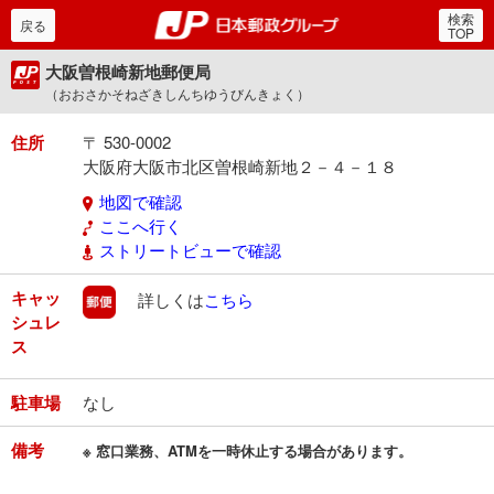
検索
郵便局・日本郵政グルー
戻る
TOP
大阪曽根崎新地郵便局
（おおさかそねざきしんちゆうびんきょく）
住所
〒 530-0002
大阪府大阪市北区曽根崎新地２－４－１８
地図で確認
ここへ行く
ストリートビューで確認
キャッ
郵便
詳しくは
こちら
シュレ
ス
駐車場
なし
備考
※ 窓口業務、ATMを一時休止する場合があります。