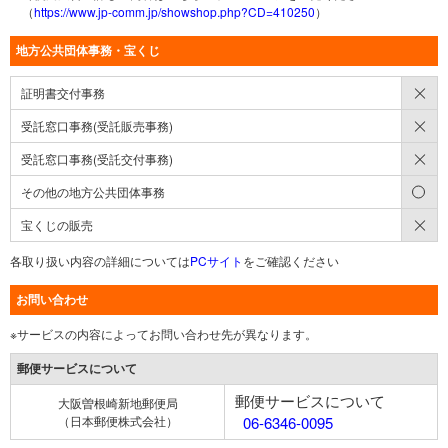
（
https://www.jp-comm.jp/showshop.php?CD=410250
）
地方公共団体事務・宝くじ
×
証明書交付事務
×
受託窓口事務(受託販売事務)
×
受託窓口事務(受託交付事務)
○
その他の地方公共団体事務
×
宝くじの販売
各取り扱い内容の詳細については
PCサイト
をご確認ください
お問い合わせ
※サービスの内容によってお問い合わせ先が異なります。
郵便サービスについて
郵便サービスについて
大阪曽根崎新地郵便局
（日本郵便株式会社）
06-6346-0095