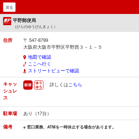
戻る
平野郵便局
（ひらのゆうびんきょく）
住所
〒 547-8799
大阪府大阪市平野区平野西３－１－５
地図で確認
ここへ行く
ストリートビューで確認
キャッ
郵便
ゆうゆう
詳しくは
こちら
シュレ
ス
駐車場
あり（17台）
備考
※ 窓口業務、ATMを一時休止する場合があります。