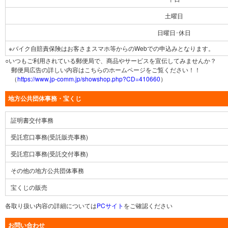
土曜日
日曜日･休日
※バイク自賠責保険はお客さまスマホ等からのWebでの申込みとなります。
○いつもご利用されている郵便局で、商品やサービスを宣伝してみませんか？
郵便局広告の詳しい内容はこちらのホームページをご覧ください！！
（
https://www.jp-comm.jp/showshop.php?CD=410660
）
地方公共団体事務・宝くじ
証明書交付事務
受託窓口事務(受託販売事務)
受託窓口事務(受託交付事務)
その他の地方公共団体事務
宝くじの販売
各取り扱い内容の詳細については
PCサイト
をご確認ください
お問い合わせ