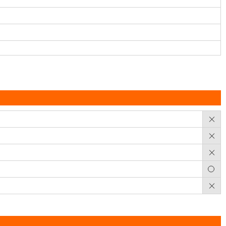
×
×
×
○
×