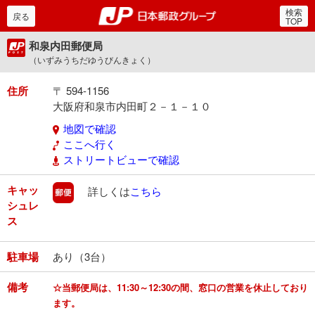
検索
郵便局・日本郵政グルー
戻る
TOP
和泉内田郵便局
（いずみうちだゆうびんきょく）
住所
〒 594-1156
大阪府和泉市内田町２－１－１０
地図で確認
ここへ行く
ストリートビューで確認
キャッ
郵便
詳しくは
こちら
シュレ
ス
駐車場
あり（3台）
備考
☆当郵便局は、11:30～12:30の間、窓口の営業を休止しており
ます。