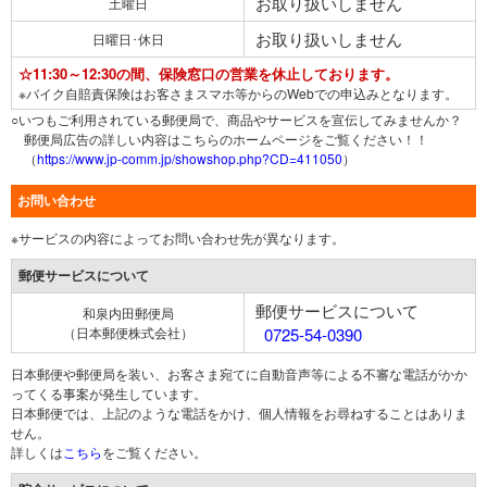
お取り扱いしません
土曜日
お取り扱いしません
日曜日･休日
☆11:30～12:30の間、保険窓口の営業を休止しております。
※バイク自賠責保険はお客さまスマホ等からのWebでの申込みとなります。
○いつもご利用されている郵便局で、商品やサービスを宣伝してみませんか？
郵便局広告の詳しい内容はこちらのホームページをご覧ください！！
（
https://www.jp-comm.jp/showshop.php?CD=411050
）
お問い合わせ
※サービスの内容によってお問い合わせ先が異なります。
郵便サービスについて
郵便サービスについて
和泉内田郵便局
（日本郵便株式会社）
0725-54-0390
日本郵便や郵便局を装い、お客さま宛てに自動音声等による不審な電話がかか
ってくる事案が発生しています。
日本郵便では、上記のような電話をかけ、個人情報をお尋ねすることはありま
せん。
詳しくは
こちら
をご覧ください。