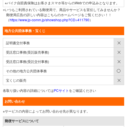
※バイク自賠責保険はお客さまスマホ等からのWebでの申込みとなります。
○いつもご利用されている郵便局で、商品やサービスを宣伝してみませんか？
郵便局広告の詳しい内容はこちらのホームページをご覧ください！！
（
https://www.jp-comm.jp/showshop.php?CD=411790
）
地方公共団体事務・宝くじ
×
証明書交付事務
×
受託窓口事務(受託販売事務)
×
受託窓口事務(受託交付事務)
○
その他の地方公共団体事務
×
宝くじの販売
各取り扱い内容の詳細については
PCサイト
をご確認ください
お問い合わせ
※サービスの内容によってお問い合わせ先が異なります。
郵便サービスについて