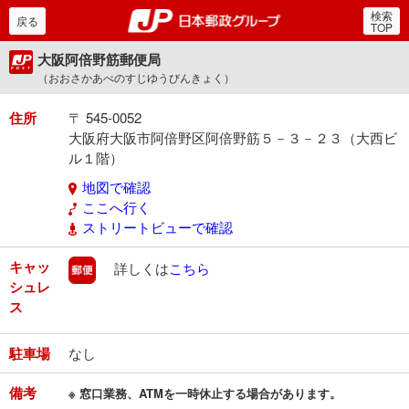
検索
郵便局・日本郵政グルー
戻る
TOP
大阪阿倍野筋郵便局
（おおさかあべのすじゆうびんきょく）
住所
〒 545-0052
大阪府大阪市阿倍野区阿倍野筋５－３－２３（大西ビ
ル１階）
地図で確認
ここへ行く
ストリートビューで確認
キャッ
郵便
詳しくは
こちら
シュレ
ス
駐車場
なし
備考
※ 窓口業務、ATMを一時休止する場合があります。