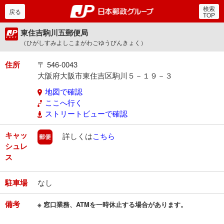
検索
郵便局・日本郵政グルー
戻る
TOP
東住吉駒川五郵便局
（ひがしすみよしこまがわごゆうびんきょく）
住所
〒 546-0043
大阪府大阪市東住吉区駒川５－１９－３
地図で確認
ここへ行く
ストリートビューで確認
キャッ
郵便
詳しくは
こちら
シュレ
ス
駐車場
なし
備考
※ 窓口業務、ATMを一時休止する場合があります。