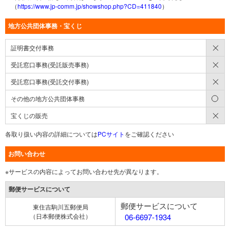
（
https://www.jp-comm.jp/showshop.php?CD=411840
）
地方公共団体事務・宝くじ
×
証明書交付事務
×
受託窓口事務(受託販売事務)
×
受託窓口事務(受託交付事務)
○
その他の地方公共団体事務
×
宝くじの販売
各取り扱い内容の詳細については
PCサイト
をご確認ください
お問い合わせ
※サービスの内容によってお問い合わせ先が異なります。
郵便サービスについて
郵便サービスについて
東住吉駒川五郵便局
（日本郵便株式会社）
06-6697-1934