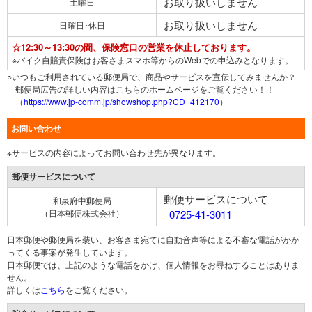
お取り扱いしません
土曜日
お取り扱いしません
日曜日･休日
☆12:30～13:30の間、保険窓口の営業を休止しております。
※バイク自賠責保険はお客さまスマホ等からのWebでの申込みとなります。
○いつもご利用されている郵便局で、商品やサービスを宣伝してみませんか？
郵便局広告の詳しい内容はこちらのホームページをご覧ください！！
（
https://www.jp-comm.jp/showshop.php?CD=412170
）
お問い合わせ
※サービスの内容によってお問い合わせ先が異なります。
郵便サービスについて
郵便サービスについて
和泉府中郵便局
（日本郵便株式会社）
0725-41-3011
日本郵便や郵便局を装い、お客さま宛てに自動音声等による不審な電話がかか
ってくる事案が発生しています。
日本郵便では、上記のような電話をかけ、個人情報をお尋ねすることはありま
せん。
詳しくは
こちら
をご覧ください。