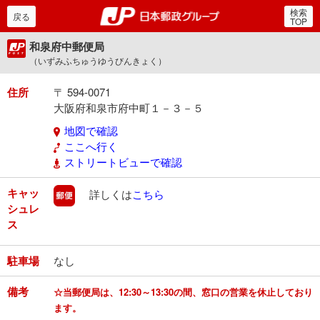
検索
郵便局・日本郵政グルー
戻る
TOP
和泉府中郵便局
（いずみふちゅうゆうびんきょく）
住所
〒 594-0071
大阪府和泉市府中町１－３－５
地図で確認
ここへ行く
ストリートビューで確認
キャッ
郵便
詳しくは
こちら
シュレ
ス
駐車場
なし
備考
☆当郵便局は、12:30～13:30の間、窓口の営業を休止しており
ます。