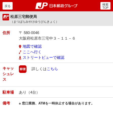
検索
郵便局・日本郵政グルー
戻る
TOP
松原三宅郵便局
（まつばらみやけゆうびんきょく）
住所
〒 580-0046
大阪府松原市三宅中３－１１－６
地図で確認
ここへ行く
ストリートビューで確認
キャッ
郵便
詳しくは
こちら
シュレ
ス
駐車場
あり（4台）
備考
※ 窓口業務、ATMを一時休止する場合があります。