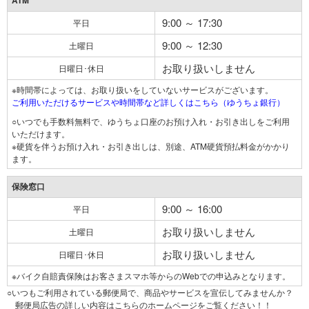
ATM
9:00 ～ 17:30
平日
9:00 ～ 12:30
土曜日
お取り扱いしません
日曜日･休日
※時間帯によっては、お取り扱いをしていないサービスがございます。
ご利用いただけるサービスや時間帯など詳しくはこちら（ゆうちょ銀行）
○いつでも手数料無料で、ゆうちょ口座のお預け入れ・お引き出しをご利用
いただけます。
※硬貨を伴うお預け入れ・お引き出しは、別途、ATM硬貨預払料金がかかり
ます。
保険窓口
9:00 ～ 16:00
平日
お取り扱いしません
土曜日
お取り扱いしません
日曜日･休日
※バイク自賠責保険はお客さまスマホ等からのWebでの申込みとなります。
○いつもご利用されている郵便局で、商品やサービスを宣伝してみませんか？
郵便局広告の詳しい内容はこちらのホームページをご覧ください！！