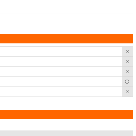
×
×
×
○
×