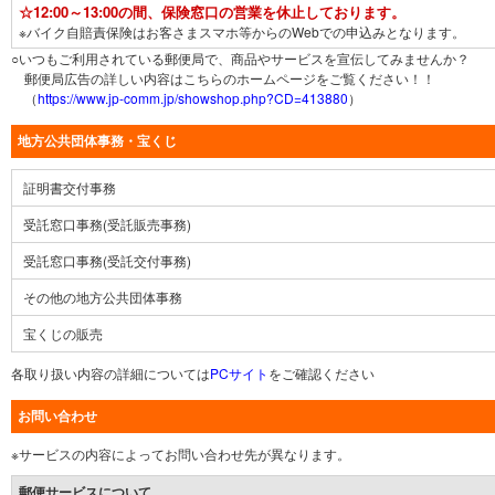
☆12:00～13:00の間、保険窓口の営業を休止しております。
※バイク自賠責保険はお客さまスマホ等からのWebでの申込みとなります。
○いつもご利用されている郵便局で、商品やサービスを宣伝してみませんか？
郵便局広告の詳しい内容はこちらのホームページをご覧ください！！
（
https://www.jp-comm.jp/showshop.php?CD=413880
）
地方公共団体事務・宝くじ
証明書交付事務
受託窓口事務(受託販売事務)
受託窓口事務(受託交付事務)
その他の地方公共団体事務
宝くじの販売
各取り扱い内容の詳細については
PCサイト
をご確認ください
お問い合わせ
※サービスの内容によってお問い合わせ先が異なります。
郵便サービスについて