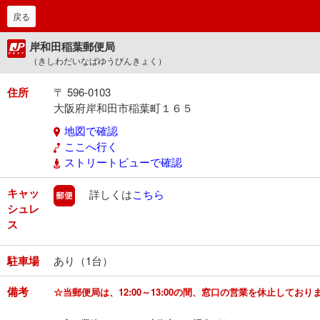
戻る
岸和田稲葉郵便局
（きしわだいなばゆうびんきょく）
住所
〒 596-0103
大阪府岸和田市稲葉町１６５
地図で確認
ここへ行く
ストリートビューで確認
キャッ
郵便
詳しくは
こちら
シュレ
ス
駐車場
あり（1台）
備考
☆当郵便局は、12:00～13:00の間、窓口の営業を休止してお