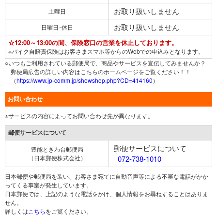
お取り扱いしません
土曜日
お取り扱いしません
日曜日･休日
☆12:00～13:00の間、保険窓口の営業を休止しております。
※バイク自賠責保険はお客さまスマホ等からのWebでの申込みとなります。
○いつもご利用されている郵便局で、商品やサービスを宣伝してみませんか？
郵便局広告の詳しい内容はこちらのホームページをご覧ください！！
（
https://www.jp-comm.jp/showshop.php?CD=414160
）
お問い合わせ
※サービスの内容によってお問い合わせ先が異なります。
郵便サービスについて
郵便サービスについて
豊能ときわ台郵便局
（日本郵便株式会社）
072-738-1010
日本郵便や郵便局を装い、お客さま宛てに自動音声等による不審な電話がかか
ってくる事案が発生しています。
日本郵便では、上記のような電話をかけ、個人情報をお尋ねすることはありま
せん。
詳しくは
こちら
をご覧ください。