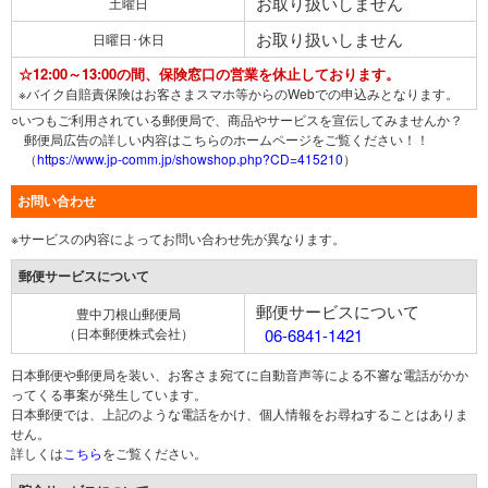
お取り扱いしません
土曜日
お取り扱いしません
日曜日･休日
☆12:00～13:00の間、保険窓口の営業を休止しております。
※バイク自賠責保険はお客さまスマホ等からのWebでの申込みとなります。
○いつもご利用されている郵便局で、商品やサービスを宣伝してみませんか？
郵便局広告の詳しい内容はこちらのホームページをご覧ください！！
（
https://www.jp-comm.jp/showshop.php?CD=415210
）
お問い合わせ
※サービスの内容によってお問い合わせ先が異なります。
郵便サービスについて
郵便サービスについて
豊中刀根山郵便局
（日本郵便株式会社）
06-6841-1421
日本郵便や郵便局を装い、お客さま宛てに自動音声等による不審な電話がかか
ってくる事案が発生しています。
日本郵便では、上記のような電話をかけ、個人情報をお尋ねすることはありま
せん。
詳しくは
こちら
をご覧ください。