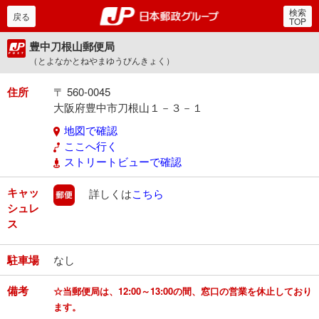
検索
郵便局・日本郵政グルー
戻る
TOP
豊中刀根山郵便局
（とよなかとねやまゆうびんきょく）
住所
〒 560-0045
大阪府豊中市刀根山１－３－１
地図で確認
ここへ行く
ストリートビューで確認
キャッ
郵便
詳しくは
こちら
シュレ
ス
駐車場
なし
備考
☆当郵便局は、12:00～13:00の間、窓口の営業を休止しており
ます。