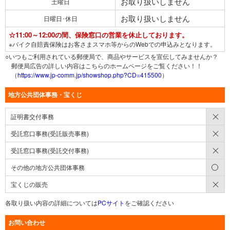
お取り扱いしません
土曜日
お取り扱いしません
日曜日･休日
☆11:00～12:00の間、保険窓口の営業を休止しております。
※バイク自賠責保険はお客さまスマホ等からのWebでの申込みとなります。
○いつもご利用されている郵便局で、商品やサービスを宣伝してみませんか？
郵便局広告の詳しい内容はこちらのホームページをご覧ください！！
（
https://www.jp-comm.jp/showshop.php?CD=415500
）
地方公共団体事務・宝くじ
×
証明書交付事務
×
受託窓口事務(受託販売事務)
×
受託窓口事務(受託交付事務)
○
その他の地方公共団体事務
×
宝くじの販売
各取り扱い内容の詳細については
PCサイト
をご確認ください
お問い合わせ