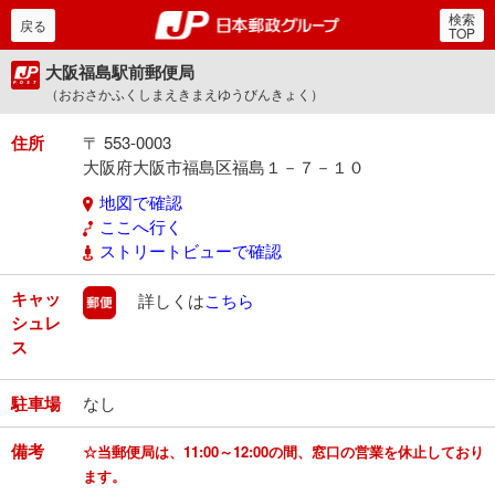
検索
郵便局・日本郵政グルー
戻る
TOP
大阪福島駅前郵便局
（おおさかふくしまえきまえゆうびんきょく）
住所
〒 553-0003
大阪府大阪市福島区福島１－７－１０
地図で確認
ここへ行く
ストリートビューで確認
キャッ
郵便
詳しくは
こちら
シュレ
ス
駐車場
なし
備考
☆当郵便局は、11:00～12:00の間、窓口の営業を休止しており
ます。