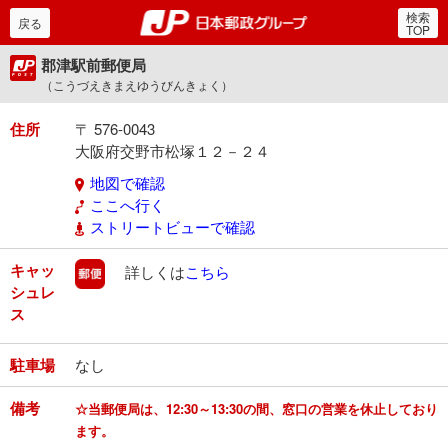
検索
郵便局・日本郵政グルー
戻る
TOP
郡津駅前郵便局
（こうづえきまえゆうびんきょく）
住所
〒 576-0043
大阪府交野市松塚１２－２４
地図で確認
ここへ行く
ストリートビューで確認
キャッ
郵便
詳しくは
こちら
シュレ
ス
駐車場
なし
備考
☆当郵便局は、12:30～13:30の間、窓口の営業を休止しており
ます。