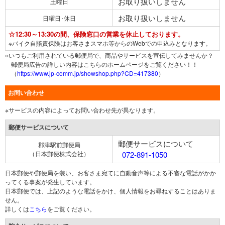
お取り扱いしません
土曜日
お取り扱いしません
日曜日･休日
☆12:30～13:30の間、保険窓口の営業を休止しております。
※バイク自賠責保険はお客さまスマホ等からのWebでの申込みとなります。
○いつもご利用されている郵便局で、商品やサービスを宣伝してみませんか？
郵便局広告の詳しい内容はこちらのホームページをご覧ください！！
（
https://www.jp-comm.jp/showshop.php?CD=417380
）
お問い合わせ
※サービスの内容によってお問い合わせ先が異なります。
郵便サービスについて
郵便サービスについて
郡津駅前郵便局
（日本郵便株式会社）
072-891-1050
日本郵便や郵便局を装い、お客さま宛てに自動音声等による不審な電話がかか
ってくる事案が発生しています。
日本郵便では、上記のような電話をかけ、個人情報をお尋ねすることはありま
せん。
詳しくは
こちら
をご覧ください。