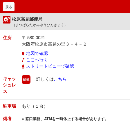
戻る
松原高見郵便局
（まつばらたかみゆうびんきょく）
住所
〒 580-0021
大阪府松原市高見の里３－４－２
地図で確認
ここへ行く
ストリートビューで確認
キャッ
郵便
詳しくは
こちら
シュレ
ス
駐車場
あり（１台）
備考
※ 窓口業務、ATMを一時休止する場合があります。