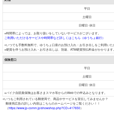
ATM
平日
土曜日
日曜日･休日
※時間帯によっては、お取り扱いをしていないサービスがございます。
ご利用いただけるサービスや時間帯など詳しくはこちら（ゆうちょ銀行）
○いつでも手数料無料で、ゆうちょ口座のお預け入れ・お引き出しをご利用いた
※硬貨を伴うお預け入れ・お引き出しは、別途、ATM硬貨預払料金がかかります
保険窓口
平日
土曜日
日曜日･休日
※バイク自賠責保険はお客さまスマホ等からのWebでの申込みとなります。
○いつもご利用されている郵便局で、商品やサービスを宣伝してみませんか？
郵便局広告の詳しい内容はこちらのホームページをご覧ください！！
（
https://www.jp-comm.jp/showshop.php?CD=417650
）