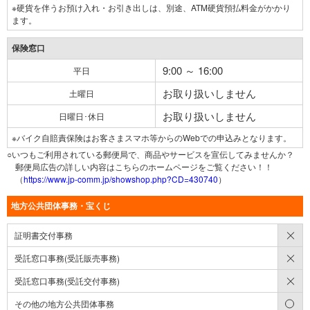
※硬貨を伴うお預け入れ・お引き出しは、別途、ATM硬貨預払料金がかかり
ます。
保険窓口
9:00 ～ 16:00
平日
お取り扱いしません
土曜日
お取り扱いしません
日曜日･休日
※バイク自賠責保険はお客さまスマホ等からのWebでの申込みとなります。
○いつもご利用されている郵便局で、商品やサービスを宣伝してみませんか？
郵便局広告の詳しい内容はこちらのホームページをご覧ください！！
（
https://www.jp-comm.jp/showshop.php?CD=430740
）
地方公共団体事務・宝くじ
×
証明書交付事務
×
受託窓口事務(受託販売事務)
×
受託窓口事務(受託交付事務)
○
その他の地方公共団体事務