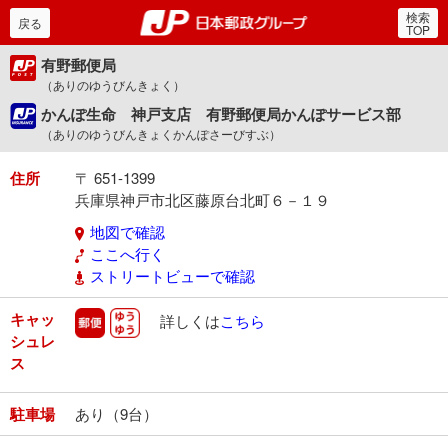
検索
郵便局・日本郵政グルー
戻る
TOP
有野郵便局
（ありのゆうびんきょく）
かんぽ生命 神戸支店 有野郵便局かんぽサービス部
（ありのゆうびんきょくかんぽさーびすぶ）
住所
〒 651-1399
兵庫県神戸市北区藤原台北町６－１９
地図で確認
ここへ行く
ストリートビューで確認
キャッ
郵便
ゆうゆう
詳しくは
こちら
シュレ
ス
駐車場
あり（9台）