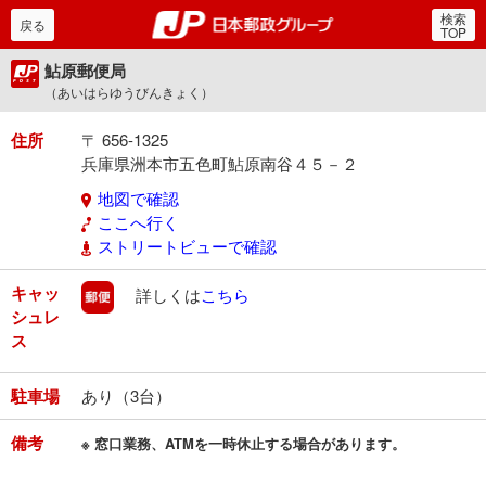
検索
郵便局・日本郵政グルー
戻る
TOP
鮎原郵便局
（あいはらゆうびんきょく）
住所
〒 656-1325
兵庫県洲本市五色町鮎原南谷４５－２
地図で確認
ここへ行く
ストリートビューで確認
キャッ
郵便
詳しくは
こちら
シュレ
ス
駐車場
あり（3台）
備考
※ 窓口業務、ATMを一時休止する場合があります。