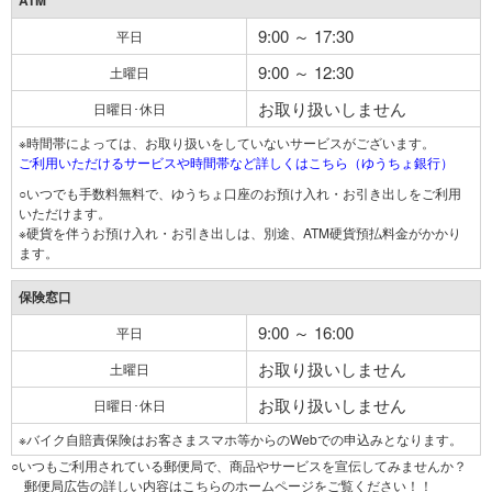
ATM
9:00 ～ 17:30
平日
9:00 ～ 12:30
土曜日
お取り扱いしません
日曜日･休日
※時間帯によっては、お取り扱いをしていないサービスがございます。
ご利用いただけるサービスや時間帯など詳しくはこちら（ゆうちょ銀行）
○いつでも手数料無料で、ゆうちょ口座のお預け入れ・お引き出しをご利用
いただけます。
※硬貨を伴うお預け入れ・お引き出しは、別途、ATM硬貨預払料金がかかり
ます。
保険窓口
9:00 ～ 16:00
平日
お取り扱いしません
土曜日
お取り扱いしません
日曜日･休日
※バイク自賠責保険はお客さまスマホ等からのWebでの申込みとなります。
○いつもご利用されている郵便局で、商品やサービスを宣伝してみませんか？
郵便局広告の詳しい内容はこちらのホームページをご覧ください！！