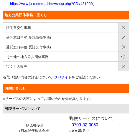
（
https://www.jp-comm.jp/showshop.php?CD=431000
）
地方公共団体事務・宝くじ
×
証明書交付事務
×
受託窓口事務(受託販売事務)
×
受託窓口事務(受託交付事務)
○
その他の地方公共団体事務
×
宝くじの販売
各取り扱い内容の詳細については
PCサイト
をご確認ください
お問い合わせ
※サービスの内容によってお問い合わせ先が異なります。
郵便サービスについて
郵便サービスについて
0799-32-0050
鮎原郵便局
（日本郵便株式会社）
FAX番号：