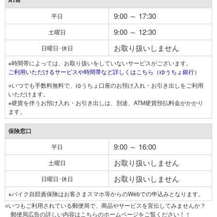
ATM
9:00 ～ 17:30
平日
9:00 ～ 12:30
土曜日
お取り扱いしません
日曜日･休日
※時間帯によっては、お取り扱いをしていないサービスがございます。
ご利用いただけるサービスや時間帯など詳しくはこちら（ゆうちょ銀行）
○いつでも手数料無料で、ゆうちょ口座のお預け入れ・お引き出しをご利用
いただけます。
※硬貨を伴うお預け入れ・お引き出しは、別途、ATM硬貨預払料金がかかり
ます。
保険窓口
9:00 ～ 16:00
平日
お取り扱いしません
土曜日
お取り扱いしません
日曜日･休日
※バイク自賠責保険はお客さまスマホ等からのWebでの申込みとなります。
○いつもご利用されている郵便局で、商品やサービスを宣伝してみませんか？
郵便局広告の詳しい内容はこちらのホームページをご覧ください！！