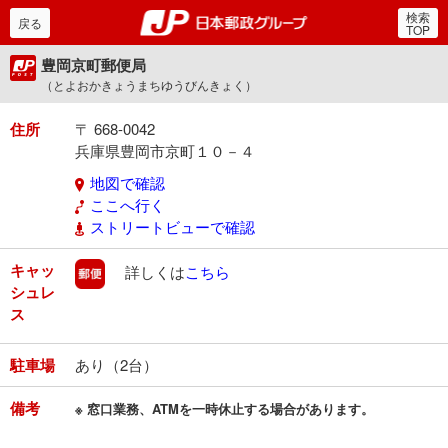
検索
郵便局・日本郵政グルー
戻る
TOP
豊岡京町郵便局
（とよおかきょうまちゆうびんきょく）
住所
〒 668-0042
兵庫県豊岡市京町１０－４
地図で確認
ここへ行く
ストリートビューで確認
キャッ
郵便
詳しくは
こちら
シュレ
ス
駐車場
あり（2台）
備考
※ 窓口業務、ATMを一時休止する場合があります。