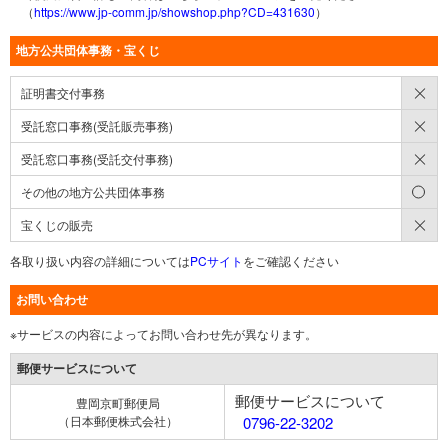
（
https://www.jp-comm.jp/showshop.php?CD=431630
）
地方公共団体事務・宝くじ
×
証明書交付事務
×
受託窓口事務(受託販売事務)
×
受託窓口事務(受託交付事務)
○
その他の地方公共団体事務
×
宝くじの販売
各取り扱い内容の詳細については
PCサイト
をご確認ください
お問い合わせ
※サービスの内容によってお問い合わせ先が異なります。
郵便サービスについて
郵便サービスについて
豊岡京町郵便局
（日本郵便株式会社）
0796-22-3202