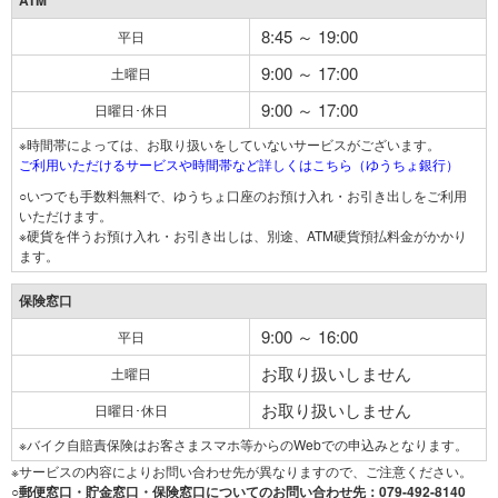
ATM
8:45 ～ 19:00
平日
9:00 ～ 17:00
土曜日
9:00 ～ 17:00
日曜日･休日
※時間帯によっては、お取り扱いをしていないサービスがございます。
ご利用いただけるサービスや時間帯など詳しくはこちら（ゆうちょ銀行）
○いつでも手数料無料で、ゆうちょ口座のお預け入れ・お引き出しをご利用
いただけます。
※硬貨を伴うお預け入れ・お引き出しは、別途、ATM硬貨預払料金がかかり
ます。
保険窓口
9:00 ～ 16:00
平日
お取り扱いしません
土曜日
お取り扱いしません
日曜日･休日
※バイク自賠責保険はお客さまスマホ等からのWebでの申込みとなります。
※サービスの内容によりお問い合わせ先が異なりますので、ご注意ください。
○郵便窓口・貯金窓口・保険窓口についてのお問い合わせ先：079-492-8140