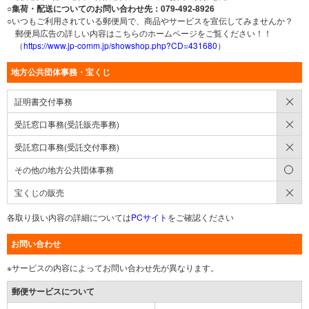
○集荷・配送についてのお問い合わせ先：079-492-8926
○いつもご利用されている郵便局で、商品やサービスを宣伝してみませんか？
郵便局広告の詳しい内容はこちらのホームページをご覧ください！！
（
https://www.jp-comm.jp/showshop.php?CD=431680
）
地方公共団体事務・宝くじ
×
証明書交付事務
×
受託窓口事務(受託販売事務)
×
受託窓口事務(受託交付事務)
○
その他の地方公共団体事務
×
宝くじの販売
各取り扱い内容の詳細については
PCサイト
をご確認ください
お問い合わせ
※サービスの内容によってお問い合わせ先が異なります。
郵便サービスについて