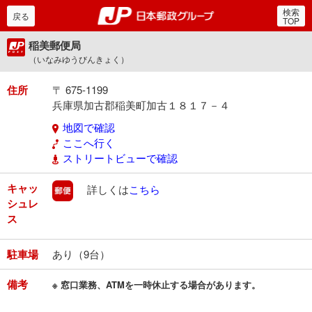
検索
郵便局・日本郵政グルー
戻る
TOP
稲美郵便局
（いなみゆうびんきょく）
住所
〒 675-1199
兵庫県加古郡稲美町加古１８１７－４
地図で確認
ここへ行く
ストリートビューで確認
キャッ
郵便
詳しくは
こちら
シュレ
ス
駐車場
あり（9台）
備考
※ 窓口業務、ATMを一時休止する場合があります。