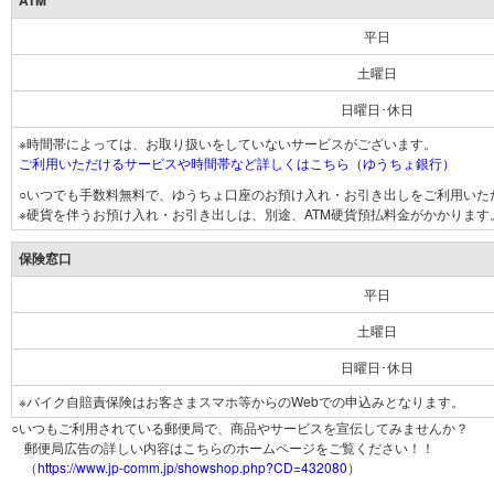
ATM
平日
土曜日
日曜日･休日
※時間帯によっては、お取り扱いをしていないサービスがございます。
ご利用いただけるサービスや時間帯など詳しくはこちら（ゆうちょ銀行）
○いつでも手数料無料で、ゆうちょ口座のお預け入れ・お引き出しをご利用いた
※硬貨を伴うお預け入れ・お引き出しは、別途、ATM硬貨預払料金がかかります
保険窓口
平日
土曜日
日曜日･休日
※バイク自賠責保険はお客さまスマホ等からのWebでの申込みとなります。
○いつもご利用されている郵便局で、商品やサービスを宣伝してみませんか？
郵便局広告の詳しい内容はこちらのホームページをご覧ください！！
（
https://www.jp-comm.jp/showshop.php?CD=432080
）