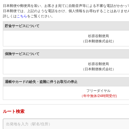
日本郵便や郵便局を装い、お客さま宛てに自動音声等による不審な電話がかかっ
日本郵便では、上記のような電話をかけ、個人情報をお尋ねすることはありませ
詳しくは
こちら
をご覧ください。
貯金サービスについて
杉原谷郵便局
（日本郵便株式会社）
保険サービスについて
杉原谷郵便局
（日本郵便株式会社）
通帳やカードの紛失・盗難に伴うお取引の停止
フリーダイヤル
（年中無休/24時間受付)
ルート検索