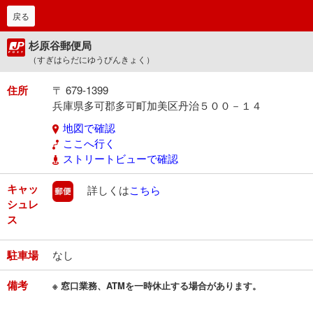
戻る
杉原谷郵便局
（すぎはらだにゆうびんきょく）
住所
〒 679-1399
兵庫県多可郡多可町加美区丹治５００－１４
地図で確認
ここへ行く
ストリートビューで確認
キャッ
郵便
詳しくは
こちら
シュレ
ス
駐車場
なし
備考
※ 窓口業務、ATMを一時休止する場合があります。