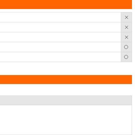
×
×
×
○
○