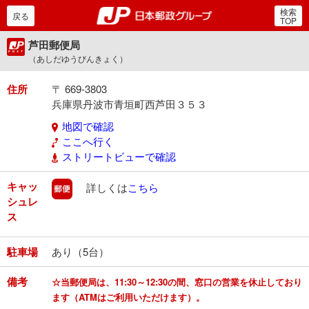
検索
郵便局・日本郵政グルー
戻る
TOP
芦田郵便局
（あしだゆうびんきょく）
住所
〒 669-3803
兵庫県丹波市青垣町西芦田３５３
地図で確認
ここへ行く
ストリートビューで確認
キャッ
郵便
詳しくは
こちら
シュレ
ス
駐車場
あり（5台）
備考
☆当郵便局は、11:30～12:30の間、窓口の営業を休止しており
ます（ATMはご利用いただけます）。