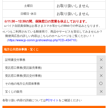
お取り扱いしません
土曜日
お取り扱いしません
日曜日･休日
☆11:30～12:30の間、保険窓口の営業を休止しております。
※バイク自賠責保険はお客さまスマホ等からのWebでの申込みとなります。
○いつもご利用されている郵便局で、商品やサービスを宣伝してみませんか？
郵便局広告の詳しい内容はこちらのホームページをご覧ください！！
（
https://www.jp-comm.jp/showshop.php?CD=434710
）
地方公共団体事務・宝くじ
×
証明書交付事務
×
受託窓口事務(受託販売事務)
×
受託窓口事務(受託交付事務)
○
その他の地方公共団体事務
×
宝くじの販売
各取り扱い内容の詳細については
PCサイト
をご確認ください