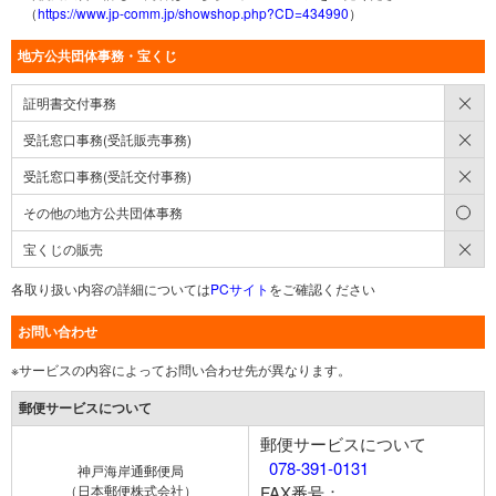
（
https://www.jp-comm.jp/showshop.php?CD=434990
）
地方公共団体事務・宝くじ
×
証明書交付事務
×
受託窓口事務(受託販売事務)
×
受託窓口事務(受託交付事務)
○
その他の地方公共団体事務
×
宝くじの販売
各取り扱い内容の詳細については
PCサイト
をご確認ください
お問い合わせ
※サービスの内容によってお問い合わせ先が異なります。
郵便サービスについて
郵便サービスについて
078-391-0131
神戸海岸通郵便局
（日本郵便株式会社）
FAX番号：