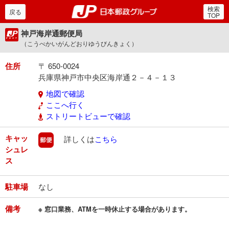
検索
郵便局・日本郵政グルー
戻る
TOP
神戸海岸通郵便局
（こうべかいがんどおりゆうびんきょく）
住所
〒 650-0024
兵庫県神戸市中央区海岸通２－４－１３
地図で確認
ここへ行く
ストリートビューで確認
キャッ
郵便
詳しくは
こちら
シュレ
ス
駐車場
なし
備考
※ 窓口業務、ATMを一時休止する場合があります。