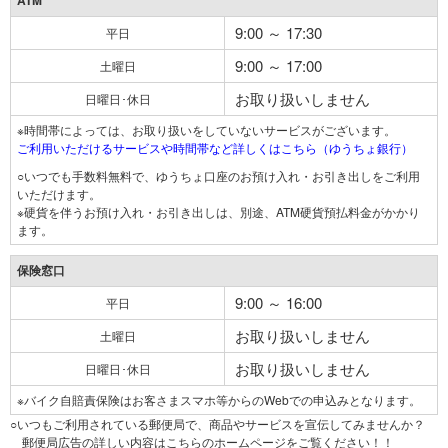
ATM
9:00 ～ 17:30
平日
9:00 ～ 17:00
土曜日
お取り扱いしません
日曜日･休日
※時間帯によっては、お取り扱いをしていないサービスがございます。
ご利用いただけるサービスや時間帯など詳しくはこちら（ゆうちょ銀行）
○いつでも手数料無料で、ゆうちょ口座のお預け入れ・お引き出しをご利用
いただけます。
※硬貨を伴うお預け入れ・お引き出しは、別途、ATM硬貨預払料金がかかり
ます。
保険窓口
9:00 ～ 16:00
平日
お取り扱いしません
土曜日
お取り扱いしません
日曜日･休日
※バイク自賠責保険はお客さまスマホ等からのWebでの申込みとなります。
○いつもご利用されている郵便局で、商品やサービスを宣伝してみませんか？
郵便局広告の詳しい内容はこちらのホームページをご覧ください！！