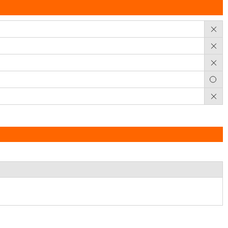
×
×
×
○
×