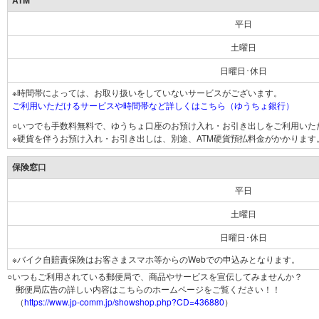
ATM
平日
土曜日
日曜日･休日
※時間帯によっては、お取り扱いをしていないサービスがございます。
ご利用いただけるサービスや時間帯など詳しくはこちら（ゆうちょ銀行）
○いつでも手数料無料で、ゆうちょ口座のお預け入れ・お引き出しをご利用いた
※硬貨を伴うお預け入れ・お引き出しは、別途、ATM硬貨預払料金がかかります
保険窓口
平日
土曜日
日曜日･休日
※バイク自賠責保険はお客さまスマホ等からのWebでの申込みとなります。
○いつもご利用されている郵便局で、商品やサービスを宣伝してみませんか？
郵便局広告の詳しい内容はこちらのホームページをご覧ください！！
（
https://www.jp-comm.jp/showshop.php?CD=436880
）