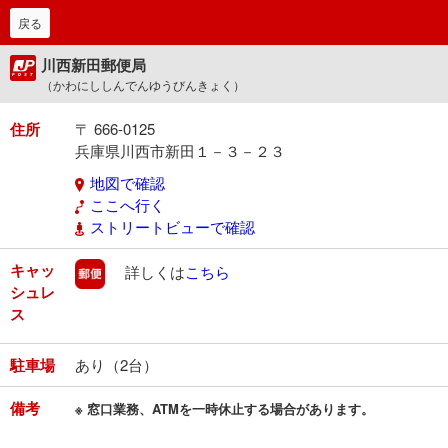
戻る
川西新田郵便局
（かわにししんでんゆうびんきょく）
住所
〒 666-0125
兵庫県川西市新田１－３－２３
地図で確認
ここへ行く
ストリートビューで確認
キャッ
郵便
詳しくは
こちら
シュレ
ス
駐車場
あり（2台）
備考
※ 窓口業務、ATMを一時休止する場合があります。