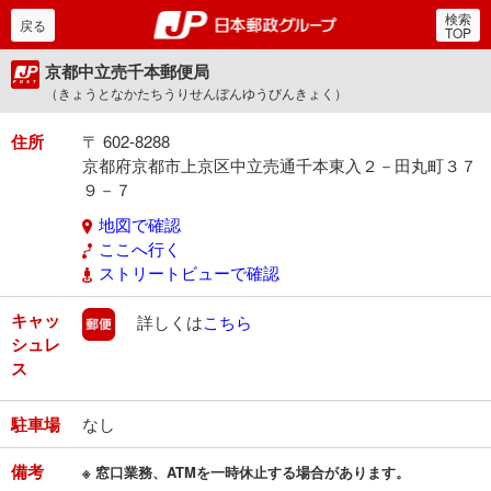
検索
郵便局・日本郵政グルー
戻る
TOP
京都中立売千本郵便局
（きょうとなかたちうりせんぼんゆうびんきょく）
住所
〒 602-8288
京都府京都市上京区中立売通千本東入２－田丸町３７
９－７
地図で確認
ここへ行く
ストリートビューで確認
キャッ
郵便
詳しくは
こちら
シュレ
ス
駐車場
なし
備考
※ 窓口業務、ATMを一時休止する場合があります。