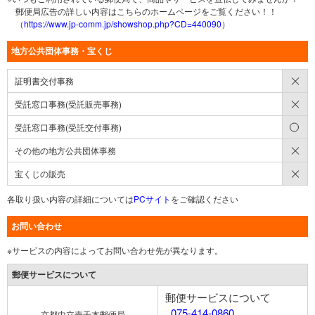
郵便局広告の詳しい内容はこちらのホームページをご覧ください！！
（
https://www.jp-comm.jp/showshop.php?CD=440090
）
地方公共団体事務・宝くじ
×
証明書交付事務
×
受託窓口事務(受託販売事務)
○
受託窓口事務(受託交付事務)
×
その他の地方公共団体事務
×
宝くじの販売
各取り扱い内容の詳細については
PCサイト
をご確認ください
お問い合わせ
※サービスの内容によってお問い合わせ先が異なります。
郵便サービスについて
郵便サービスについて
075-414-0860
京都中立売千本郵便局