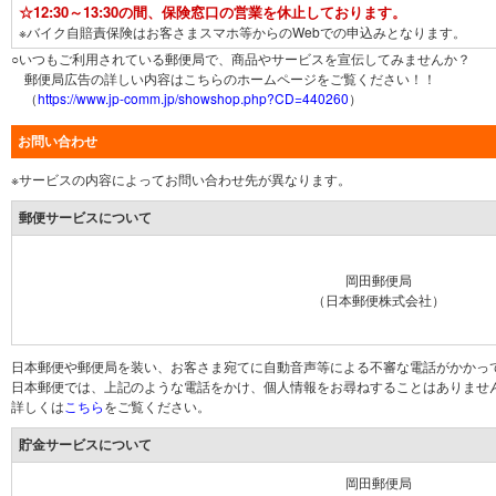
☆12:30～13:30の間、保険窓口の営業を休止しております。
※バイク自賠責保険はお客さまスマホ等からのWebでの申込みとなります。
○いつもご利用されている郵便局で、商品やサービスを宣伝してみませんか？
郵便局広告の詳しい内容はこちらのホームページをご覧ください！！
（
https://www.jp-comm.jp/showshop.php?CD=440260
）
お問い合わせ
※サービスの内容によってお問い合わせ先が異なります。
郵便サービスについて
岡田郵便局
（日本郵便株式会社）
日本郵便や郵便局を装い、お客さま宛てに自動音声等による不審な電話がかかっ
日本郵便では、上記のような電話をかけ、個人情報をお尋ねすることはありませ
詳しくは
こちら
をご覧ください。
貯金サービスについて
岡田郵便局