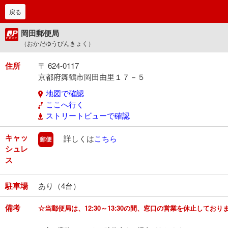
戻る
岡田郵便局
（おかだゆうびんきょく）
住所
〒 624-0117
京都府舞鶴市岡田由里１７－５
地図で確認
ここへ行く
ストリートビューで確認
キャッ
郵便
詳しくは
こちら
シュレ
ス
駐車場
あり（4台）
備考
☆当郵便局は、12:30～13:30の間、窓口の営業を休止してお