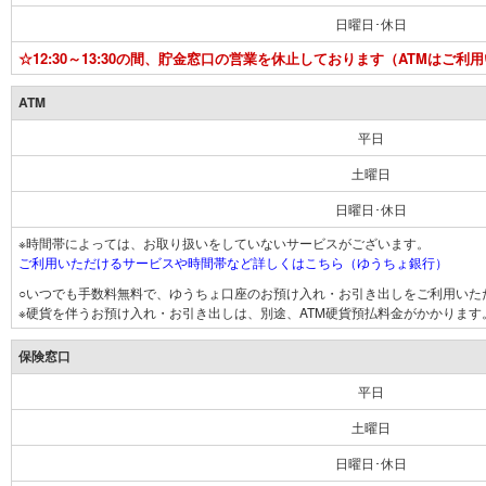
日曜日･休日
☆12:30～13:30の間、貯金窓口の営業を休止しております（ATMはご利
ATM
平日
土曜日
日曜日･休日
※時間帯によっては、お取り扱いをしていないサービスがございます。
ご利用いただけるサービスや時間帯など詳しくはこちら（ゆうちょ銀行）
○いつでも手数料無料で、ゆうちょ口座のお預け入れ・お引き出しをご利用いた
※硬貨を伴うお預け入れ・お引き出しは、別途、ATM硬貨預払料金がかかります
保険窓口
平日
土曜日
日曜日･休日