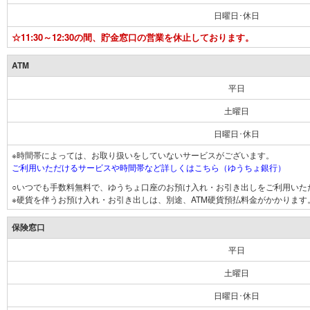
日曜日･休日
☆11:30～12:30の間、貯金窓口の営業を休止しております。
ATM
平日
土曜日
日曜日･休日
※時間帯によっては、お取り扱いをしていないサービスがございます。
ご利用いただけるサービスや時間帯など詳しくはこちら（ゆうちょ銀行）
○いつでも手数料無料で、ゆうちょ口座のお預け入れ・お引き出しをご利用いた
※硬貨を伴うお預け入れ・お引き出しは、別途、ATM硬貨預払料金がかかります
保険窓口
平日
土曜日
日曜日･休日