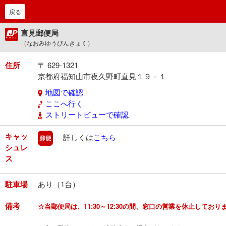
戻る
直見郵便局
（なおみゆうびんきょく）
住所
〒 629-1321
京都府福知山市夜久野町直見１９－１
地図で確認
ここへ行く
ストリートビューで確認
キャッ
郵便
詳しくは
こちら
シュレ
ス
駐車場
あり（1台）
備考
☆当郵便局は、11:30～12:30の間、窓口の営業を休止しており