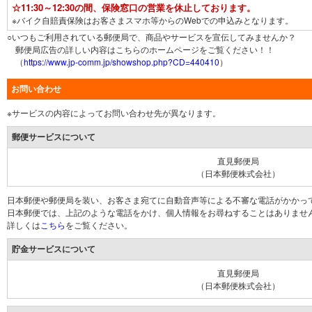
☆11:30～12:30の間、保険窓口の営業を休止しております。
※バイク自賠責保険はお客さまスマホ等からのWebでの申込みとなります。
○いつもご利用されている郵便局で、商品やサービスを宣伝してみませんか？
郵便局広告の詳しい内容はこちらのホームページをご覧ください！！
（
https://www.jp-comm.jp/showshop.php?CD=440410
）
お問い合わせ
※サービスの内容によってお問い合わせ先が異なります。
郵便サービスについて
直見郵便局
（日本郵便株式会社）
日本郵便や郵便局を装い、お客さま宛てに自動音声等による不審な電話がかかっ
日本郵便では、上記のような電話をかけ、個人情報をお尋ねすることはありませ
詳しくは
こちら
をご覧ください。
貯金サービスについて
直見郵便局
（日本郵便株式会社）