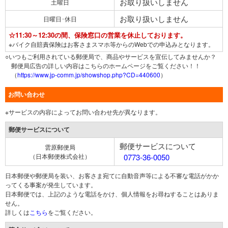
お取り扱いしません
土曜日
お取り扱いしません
日曜日･休日
☆11:30～12:30の間、保険窓口の営業を休止しております。
※バイク自賠責保険はお客さまスマホ等からのWebでの申込みとなります。
○いつもご利用されている郵便局で、商品やサービスを宣伝してみませんか？
郵便局広告の詳しい内容はこちらのホームページをご覧ください！！
（
https://www.jp-comm.jp/showshop.php?CD=440600
）
お問い合わせ
※サービスの内容によってお問い合わせ先が異なります。
郵便サービスについて
郵便サービスについて
雲原郵便局
（日本郵便株式会社）
0773-36-0050
日本郵便や郵便局を装い、お客さま宛てに自動音声等による不審な電話がかか
ってくる事案が発生しています。
日本郵便では、上記のような電話をかけ、個人情報をお尋ねすることはありま
せん。
詳しくは
こちら
をご覧ください。