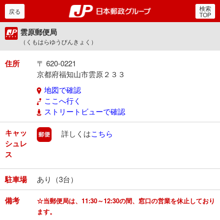
検索
郵便局・日本郵政グルー
戻る
TOP
雲原郵便局
（くもはらゆうびんきょく）
住所
〒 620-0221
京都府福知山市雲原２３３
地図で確認
ここへ行く
ストリートビューで確認
キャッ
郵便
詳しくは
こちら
シュレ
ス
駐車場
あり（3台）
備考
☆当郵便局は、11:30～12:30の間、窓口の営業を休止しており
ます。